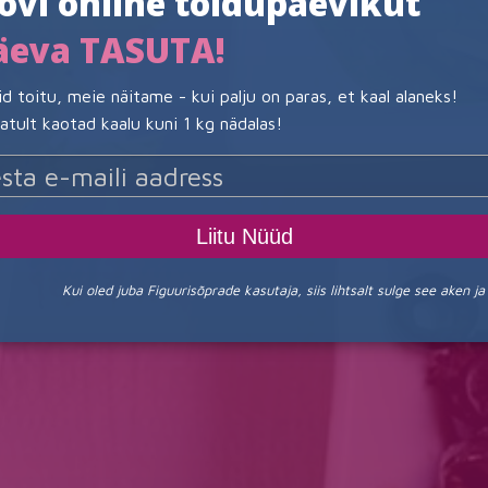
ovi online toidupäevikut
äeva TASUTA!
id toitu, meie näitame - kui palju on paras, et kaal alaneks!
tult kaotad kaalu kuni 1 kg nädalas!
Kui oled juba Figuurisõprade kasutaja, siis lihtsalt sulge see aken ja 