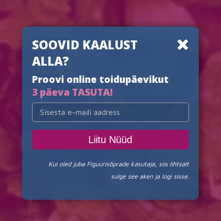
SOOVID KAALUST
ALLA?
Proovi online toidupäevikut
3 päeva TASUTA!
Kui oled juba Figuurisõprade kasutaja, siis lihtsalt
16
20 min
portsjoneid
ettevalmistus
sulge see aken ja logi sisse.
20 min
küpsetus
Komponendid