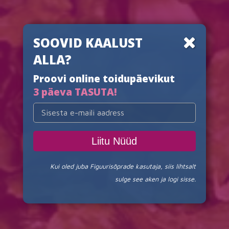
SOOVID KAALUST
ALLA?
Proovi online toidupäevikut
3 päeva TASUTA!
Kui oled juba Figuurisõprade kasutaja, siis lihtsalt
sulge see aken ja logi sisse.
2
15 min
portsjoneid
ettevalmistus