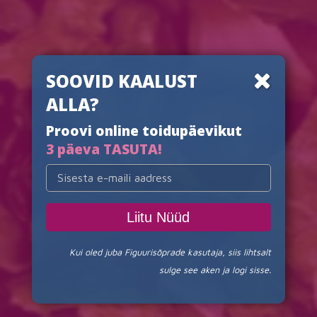
SOOVID KAALUST
ALLA?
Proovi online toidupäevikut
3 päeva TASUTA!
Kui oled juba Figuurisõprade kasutaja, siis lihtsalt
sulge see aken ja logi sisse.
4
20 min
portsjoneid
ettevalmistus