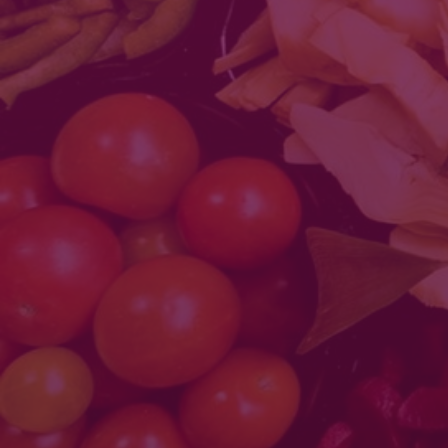
KONTAKT INFO
LINGID
AVALEHT
Figuurisõbrad OÜ
TOIDUPÄEVIK
JUHISED
Reg.nr. 11515380
E-POOD
RAHA TAGASI GARANTII
Viljandi tn 24, Türi linn, 72212
KASUTUSTINGIMUSED
OSTU-MÜÜGI TINGIMUSED
Türi vald, Järva maakond, Eesti
KONTAKT
+372 56 99 0530
KES ME OLEME?
Figuurisõbrad on kaalulangetamise teenuse pakkuja. Me õpetame