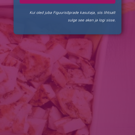
Kui oled juba Figuurisõprade kasutaja, siis lihtsalt
sulge see aken ja logi sisse.
kasutajaks registreerimine
Sisesta oma e-maili aadress ja saadame sulle parooli
meilile.
Kui sa veel ei ole end kasutajaks registreerinud, siis
REGISTREERIDA SAAD SIIN
.