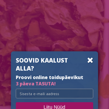
TOIDUAINETE
KATALOOG
Kui oled Figuurisobrad.ee registreeritud kasutaja, siis palun
SOOVID KAALUST
logi sisse.
ALLA?
Proovi online toidupäevikut
Palun logige sisse!
3 päeva TASUTA!